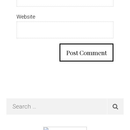
Website
Primary
Search
…
Sidebar