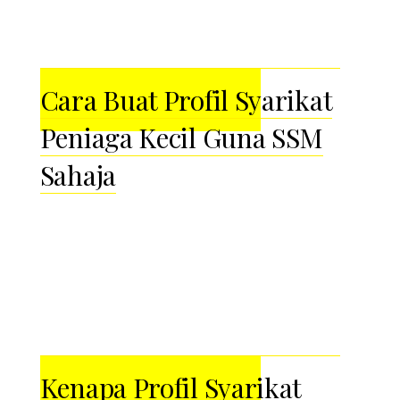
Cara Buat Profil Syarikat
Peniaga Kecil Guna SSM
Sahaja
Kenapa Profil Syarikat