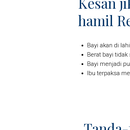
Kesan j
hamil R
Bayi akan di la
Berat bayi tida
Bayi menjadi pu
Ibu terpaksa m
Tanda-