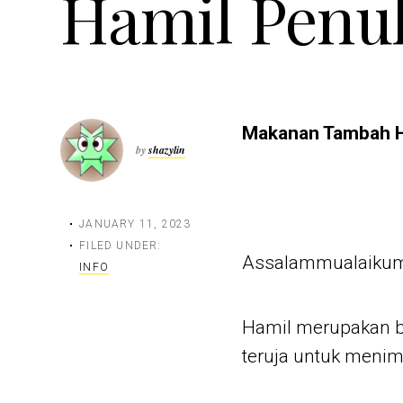
Hamil Penuh
Makanan Tambah HB
by
shazylin
JANUARY 11, 2023
FILED UNDER:
Assalammualaikum
INFO
Hamil merupakan be
teruja untuk menim