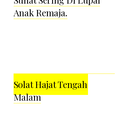
Sunat Sering Di Lupai
Anak Remaja.
Solat Hajat Tengah
Malam