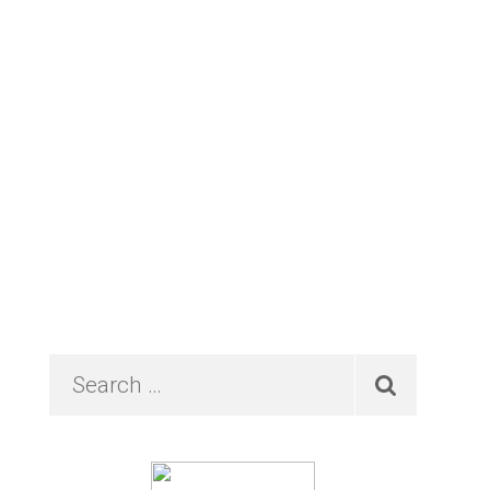
Primary
Search
…
Sidebar