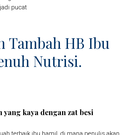
adi pucat
n Tambah HB Ibu
enuh Nutrisi.
 yang kaya dengan zat besi
uah terbaik ibu hamil, di mana penulis akan