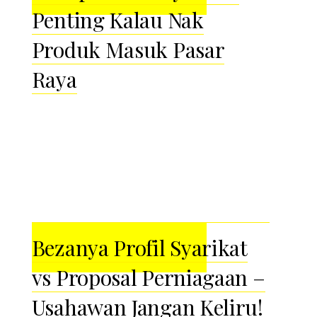
Penting Kalau Nak
Produk Masuk Pasar
Raya
Bezanya Profil Syarikat
vs Proposal Perniagaan –
Usahawan Jangan Keliru!