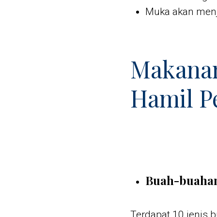
Muka akan menj
Makana
Hamil P
Buah-buahan
Terdapat 10 jenis b