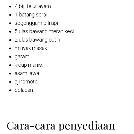
4 biji telur ayam
1 batang serai
segenggam cili api
5 ulas bawang merah kecil
2 ulas bawang putih
minyak masak
garam
kicap manis.
asam jawa
ajinomoto
belacan
Cara-cara penyediaan