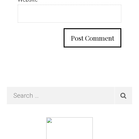
Primary
Search
…
Sidebar