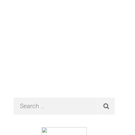
Primary
Search
…
Sidebar