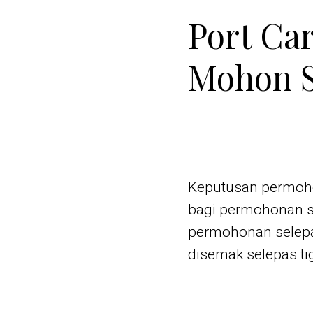
Port Ca
Mohon S
Keputusan permoho
bagi permohonan s
permohonan selepa
disemak selepas tig