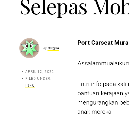
Selepas Moh
Port Carseat Mura
by
shazylin
Assalammualaikum
APRIL 12, 2022
FILED UNDER:
Entri info pada kal
INFO
bantuan kerajaan ya
mengurangkan beba
anak mereka.