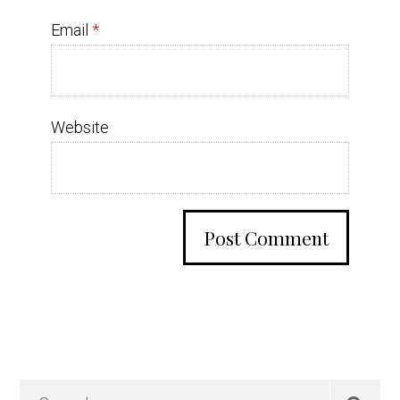
Email
*
Website
Primary
Search