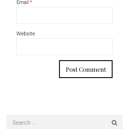
Email
*
Website
Primary
Search
…