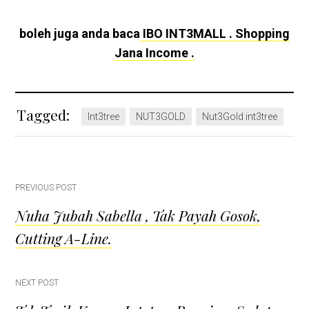
boleh juga anda baca
IBO INT3MALL . Shopping
Jana Income .
Tagged:
Int3tree
NUT3GOLD
Nut3Gold int3tree
Post
PREVIOUS POST
Nuha Jubah Sabella , Tak Payah Gosok,
navigation
Cutting A-Line.
NEXT POST