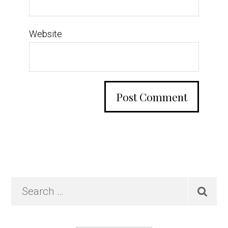
Website
Primary
Search
…
Sidebar