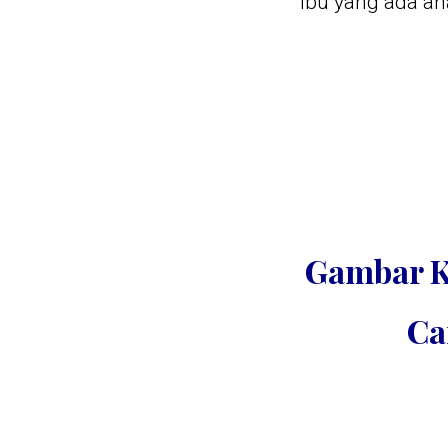
ibu yang ada ana
Gambar K
Ca