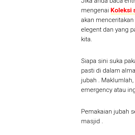
Jika anda baca entr
mengenai
Koleksi 
akan menceritakan 
elegent dan yang p
kita.
Siapa sini suka pa
pasti di dalam alm
jubah . Maklumlah, 
emergency atau in
Pemakaian jubah sel
masjid .