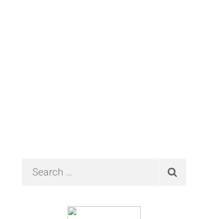
Primary
Search
…
Sidebar