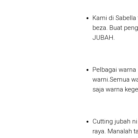
Kami di Sabella
beza. Buat pen
JUBAH.
Pelbagai warna 
warni.Semua wa
saja warna kege
Cutting jubah n
raya. Manalah t