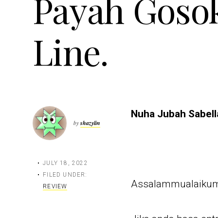
Payah Gosok
Line.
Nuha Jubah Sabella
by
shazylin
JULY 18, 2022
FILED UNDER:
Assalammualaikum
REVIEW