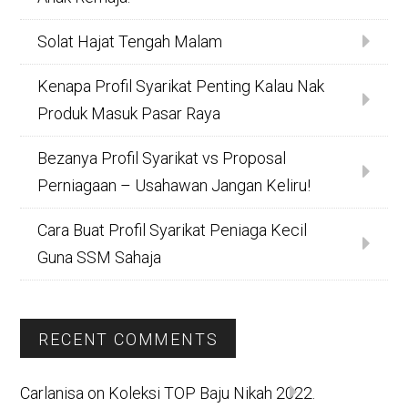
Solat Hajat Tengah Malam
Kenapa Profil Syarikat Penting Kalau Nak
Produk Masuk Pasar Raya
Bezanya Profil Syarikat vs Proposal
Perniagaan – Usahawan Jangan Keliru!
Cara Buat Profil Syarikat Peniaga Kecil
Guna SSM Sahaja
RECENT COMMENTS
Carlanisa
on
Koleksi TOP Baju Nikah 2022.