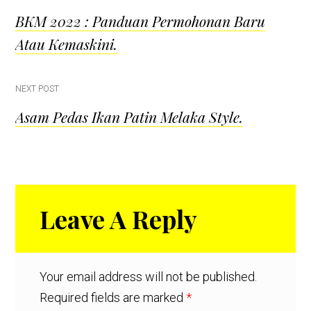
Post
BKM 2022 : Panduan Permohonan Baru
navigation
Atau Kemaskini.
NEXT POST
Asam Pedas Ikan Patin Melaka Style.
Reader
Leave A Reply
Interactions
Your email address will not be published.
Required fields are marked
*