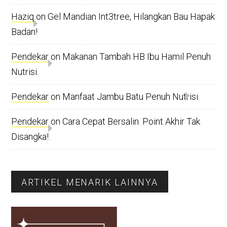
Haziq
on
Gel Mandian Int3tree, Hilangkan Bau Hapak
Badan!
Pendekar
on
Makanan Tambah HB Ibu Hamil Penuh
Nutrisi.
Pendekar
on
Manfaat Jambu Batu Penuh Nutrisi.
Pendekar
on
Cara Cepat Bersalin. Point Akhir Tak
Disangka!.
ARTIKEL MENARIK LAINNYA