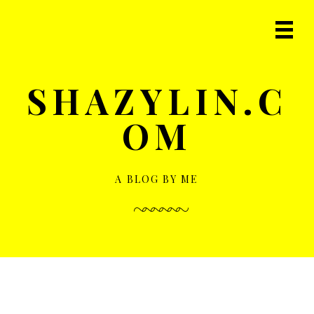
S
S
k
k
Prima
i
i
Navig
p
p
Menu
t
t
SHAZYLIN.C
o
o
m
p
OM
a
r
i
i
n
m
c
a
A BLOG BY ME
o
r
n
y
t
s
e
i
n
d
t
e
b
a