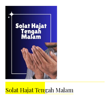
Solat Hajat Tengah Malam