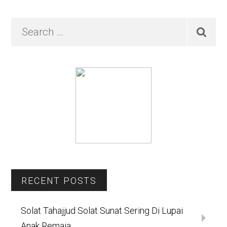
Primary
Search
…
Sidebar
RECENT POSTS
Solat Tahajjud Solat Sunat Sering Di Lupai
Anak Remaja.