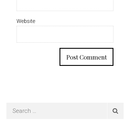
Website
Primary
Search
…
Sidebar