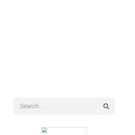
Primary
Search
…
Sidebar