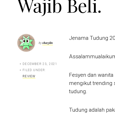
Wajib Beli.
Jenama Tudung 20
by
shazylin
Assalammualaikum
DECEMBER 23, 2021
FILED UNDER:
Fesyen dan wanita 
REVIEW
mengikut trending 
tudung.
Tudung adalah pak