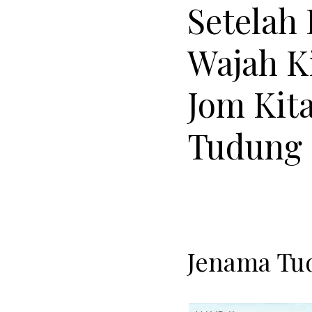
Setelah
Wajah K
Jom Kit
Tudung 2
Jenama Tud