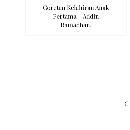
Coretan Kelahiran Anak
Pertama – Addin
Ramadhan.
Primary
Sidebar
C