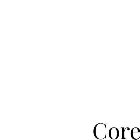
r
Core